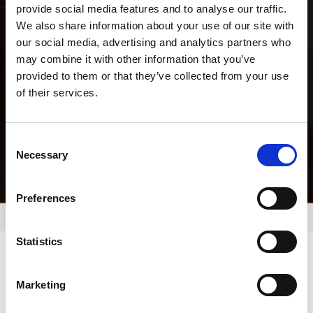
provide social media features and to analyse our traffic.
We also share information about your use of our site with
our social media, advertising and analytics partners who
may combine it with other information that you’ve
provided to them or that they’ve collected from your use
of their services.
C
Necessary
o
n
s
Preferences
e
n
t
Statistics
S
e
Marketing
l
e