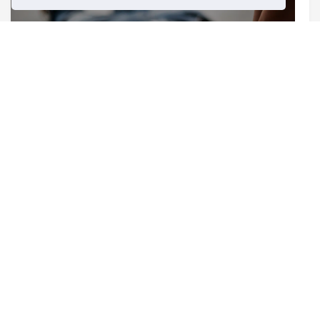
HLR med hjärtstartare
Asbest